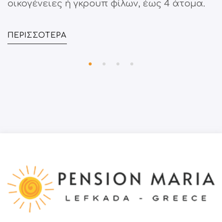
οικογένειες ή γκρουπ φίλων, έως 4 άτομα.
ΠΕΡΙΣΣΌΤΕΡΑ