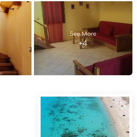
See More
+4