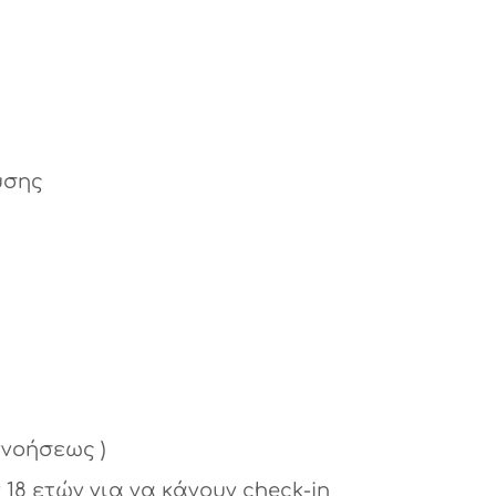
υσης
ννοήσεως )
 18 ετών για να κάνουν check-in