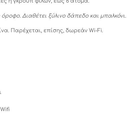
ες ή γκρουπ φίλων, έως 6 άτομα.
 όροφο. Διαθέτει ξύλινο δάπεδο και μπαλκόνι.
να. Παρέχεται, επίσης, δωρεάν Wi-Fi.
ι
Wifi