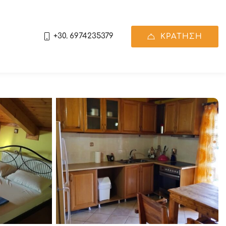
+30. 6974235379
ΚΡΑΤΗΣΗ